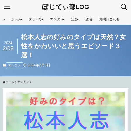
ぽじてぃ部LOG
ホーム
スポーツ
エンタメ
話題
政治
お問い合わせ
松本人志の好みのタイプは天然？女
2024
性をかわいいと思うエピソード３
2/05
選！
2024年2月5日
エンタメ
ホーム
エンタメ