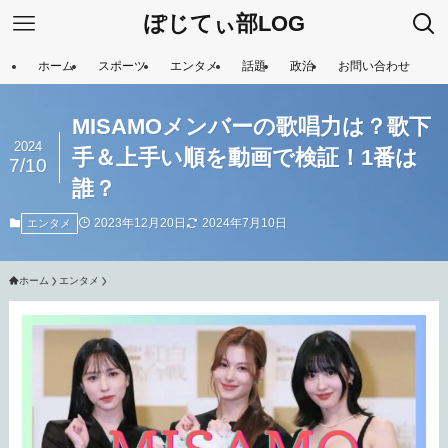
ぽじてぃ部LOG
ホーム
スポーツ
エンタメ
話題
政治
お問い合わせ
MISAMOメンバーの歌唱力は？歌下
2024
手＆上手い順を動画で検証！1番は
7/10
誰？
2023年12月20日
2024年7月10日
エンタメ
ホーム
エンタメ