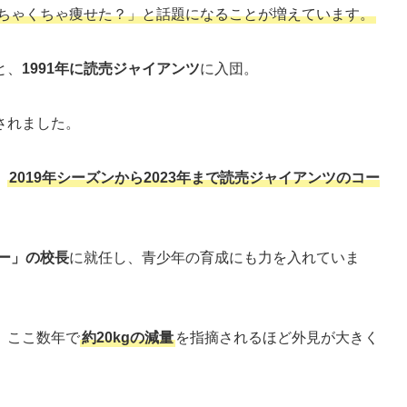
めちゃくちゃ痩せた？」と話題になることが増えています。
と、
1991年に読売ジャイアンツ
に入団。
されました。
、
2019年シーズンから2023年まで読売ジャイアンツのコー
ミー」の校長
に就任し、青少年の育成にも力を入れていま
、ここ数年で
約20kgの減量
を指摘されるほど外見が大きく