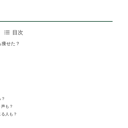
目次
ら痩せた？
る？
う声も？
じる人も？