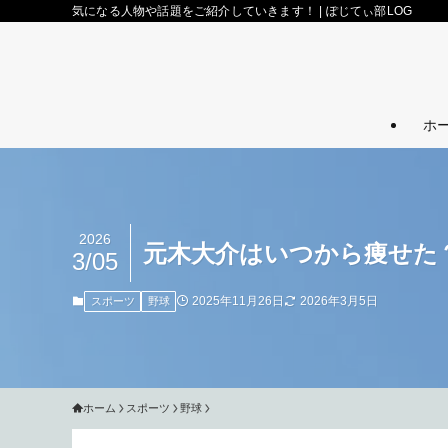
気になる人物や話題をご紹介していきます！ | ぽじてぃ部LOG
ホ
2026
元木大介はいつから痩せた？
3/05
2025年11月26日
2026年3月5日
スポーツ
野球
ホーム
スポーツ
野球