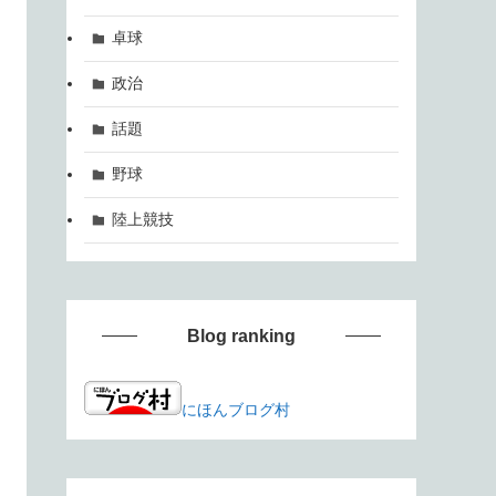
卓球
政治
話題
野球
陸上競技
Blog ranking
にほんブログ村