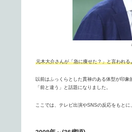
元木大介さんが「急に痩せた？」と言われる
以前はふっくらとした貫禄のある体型が印象
「前と違う」と話題になりました。
ここでは、テレビ出演やSNSの反応をもと
2008年～(36歳頃)