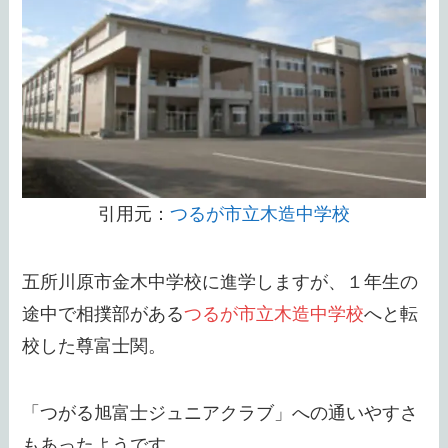
引用元：
つるが市立木造中学校
五所川原市金木中学校に進学しますが、１年生の
途中で相撲部がある
つるが市立木造中学校
へと転
校した尊富士関。
「つがる旭富士ジュニアクラブ」への通いやすさ
もあったようです。