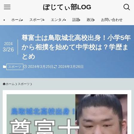
ぽじてぃ部LOG
ホーム
スポーツ
エンタメ
話題
政治
お問い合わせ
尊富士は鳥取城北高校出身！小学5年
2024
から相撲を始めて中学校は？学歴ま
3/26
とめ
2024年3月25日
2024年3月26日
スポーツ
ホーム
スポーツ