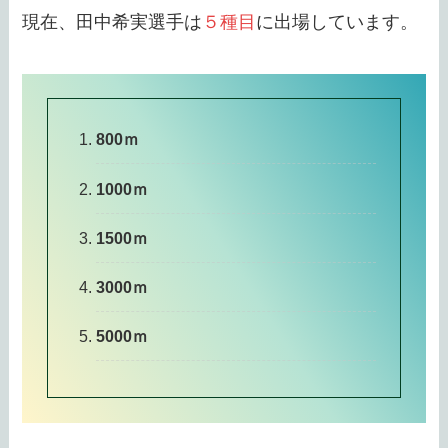
現在、田中希実選手は
５種目
に出場しています。
800ｍ
1000ｍ
1500ｍ
3000ｍ
5000ｍ