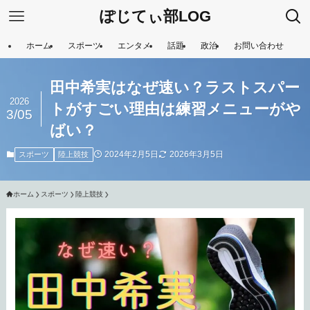
ぽじてぃ部LOG
ホーム
スポーツ
エンタメ
話題
政治
お問い合わせ
田中希実はなぜ速い？ラストスパー
2026
トがすごい理由は練習メニューがや
3/05
ばい？
2024年2月5日
2026年3月5日
スポーツ
陸上競技
ホーム
スポーツ
陸上競技