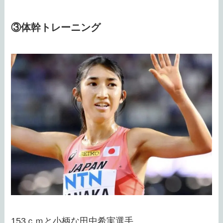
③体幹トレーニング
153ｃｍと小柄な田中希実選手。