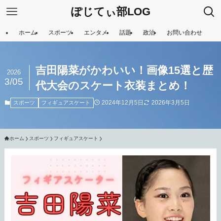
ぽじてぃ部LOG
ホーム
スポーツ
エンタメ
話題
政治
お問い合わせ
吉田陽菜がかわいい！画像15選と歴
2026
3/05
代大会のスケート衣装まとめ！
2024年12月5日
2026年3月5日
スポーツ
フィギュアスケート
ホーム
スポーツ
フィギュアスケート